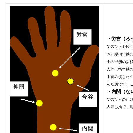
・労宮（ろ
てのひらを軽
体と親指で挟
手の甲側の親
人差し指で挟
手首の横じわ
んだ所です。
・内関（な
てのひらの付
人差し指で、