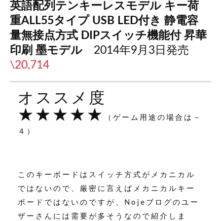
英語配列テンキーレスモデル
キー荷
重ALL55
タイプ USB LED
付き
静電容
量無接点方式 DIP
スイッチ機能付
昇華
印刷
墨モデル
2014年9月3日発売
\20,714
オススメ度
★★★★★
（ゲーム用途の場合は－
４）
このキーボードはスイッチ方式がメカニカル
ではないので、厳密に言えばメカニカルキー
ボードではないのですが、Nojeブログのユー
ザーさんには需要が多そうなので紹介しま