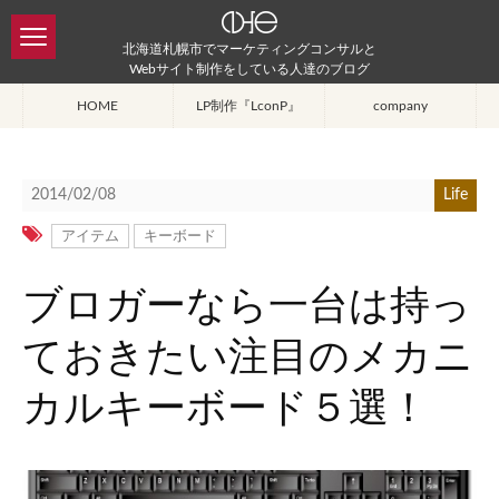
北海道札幌市でマーケティングコンサルと
Webサイト制作をしている人達のブログ
HOME
LP制作『LconP』
company
2014/02/08
Life
アイテム
キーボード
ブロガーなら一台は持っ
ておきたい注目のメカニ
カルキーボード５選！