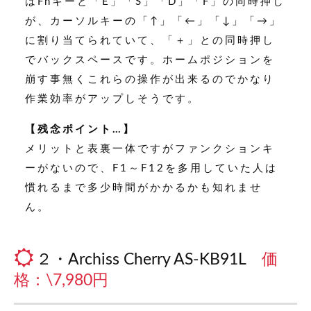
はFnキーと「E」「S」「D」「F」の同時押し
が、カーソルキーの「↑」「←」「↓」「→」
に割り当てられていて、「＋」との同時押し
でバックスペースです。ホームポジションを
崩す事無くこれらの操作が出来るのでかなり
作業効率がアップしそうです。
【残念ポイント…】
メリットと表裏一体ですがファンクションキ
ーがないので、F1～F12を多用していた人は
慣れるまで多少時間がかかるかも知れませ
ん。
２・Archiss Cherry AS-KB91L
価
格：\7,980円